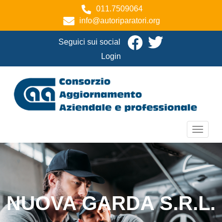
Salta
011.7509064
al
info@autoriparatori.org
contenuto
principale
Seguici sui social
User
Login
account
menu
Toggle
navigat
NUOVA GARDA S.R.L.