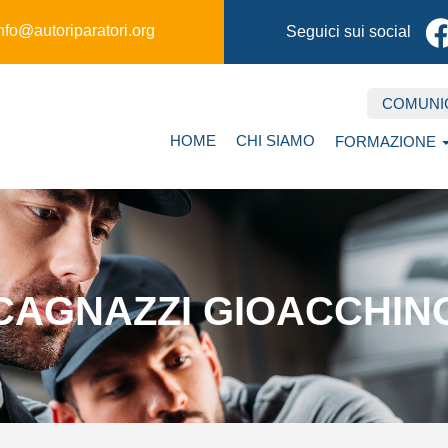
nfo@autoriparatori.org
Seguici sui social
COMUNI
Secondary
Main
HOME
CHI SIAMO
FORMAZIONE
navigation
navigation
CAGNAZZI GIOACCHIN