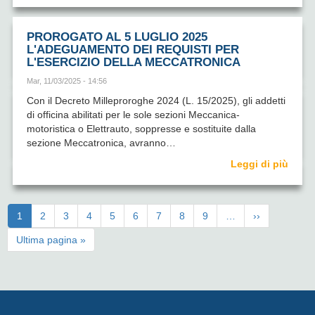
PROROGATO AL 5 LUGLIO 2025
L'ADEGUAMENTO DEI REQUISTI PER
L'ESERCIZIO DELLA MECCATRONICA
Mar, 11/03/2025 - 14:56
Con il Decreto Milleproroghe 2024 (L. 15/2025), gli addetti
di officina abilitati per le sole sezioni Meccanica-
motoristica o Elettrauto, soppresse e sostituite dalla
sezione Meccatronica, avranno…
Leggi di più
Paginazione
Pagina
1
Page
2
Page
3
Page
4
Page
5
Page
6
Page
7
Page
8
Page
9
…
Pagina
››
attuale
successiva
Ultima
Ultima pagina »
pagina